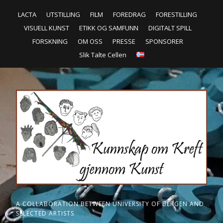
LACTA
UTSTILLING
FILM
FOREDRAG
FORESTILLING
VISUELL KUNST
ETIKK OG SAMFUNN
DIGITALT SPILL
FORSKNING
OM OSS
PRESSE
SPONSORER
Slik Talte Cellen
A COLLABORATION BETWEEN UNIVERSITY OF BERGEN AND
SELECTED ARTISTS