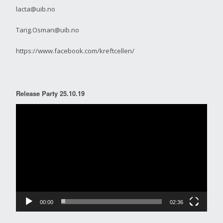
lacta@uib.no
Tarig.Osman@uib.no
https://www.facebook.com/kreftcellen/
Release Party 25.10.19
Video
Player
00:00
02:36