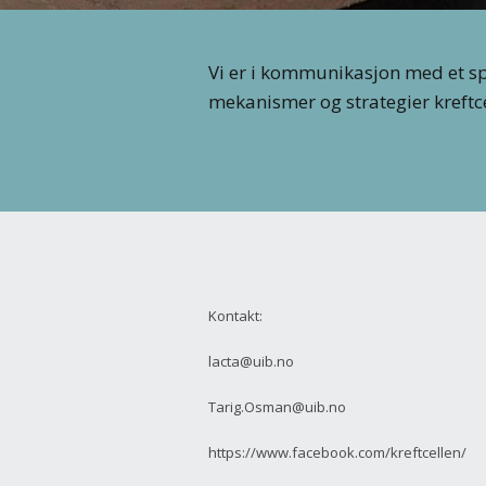
Vi er i kommunikasjon med et spi
mekanismer og strategier kreftce
Kontakt:
lacta@uib.no
Tarig.Osman@uib.no
https://www.facebook.com/kreftcellen/